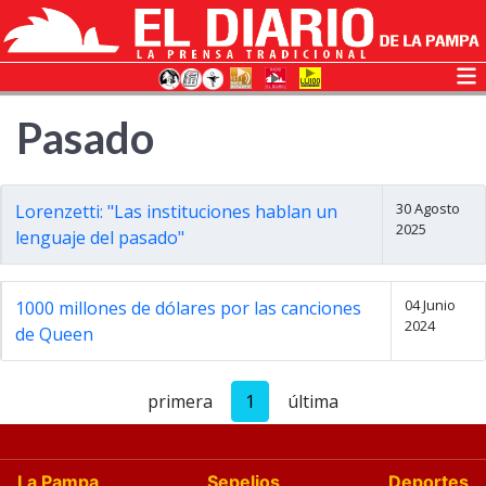
Pasado
30 Agosto
Lorenzetti: "Las instituciones hablan un
2025
lenguaje del pasado"
04 Junio
1000 millones de dólares por las canciones
2024
de Queen
primera
1
última
La Pampa
Sepelios
Deportes