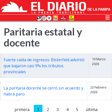
Paritaria estatal y
docente
10 Marzo
Fuerte caída de ingresos: Bisterfeld advirtió
2026
que bajaron casi 9% los tributos
provinciales
23 Febrero
La paritaria docente se cerró sin acuerdo y
2026
habrá paro
primera
1
2
3
4
5
última