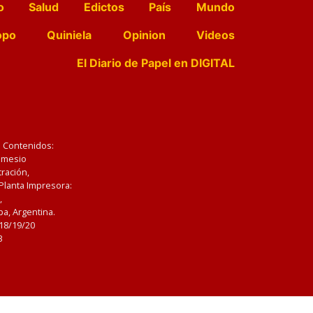
o
Salud
Edictos
País
Mundo
opo
Quiniela
Opinion
Videos
El Diario de Papel en DIGITAL
e Contenidos:
Nemesio
ración,
 Planta Impresora:
,
a, Argentina.
/18/19/20
3