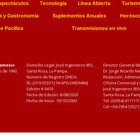
spectáculos
Tecnología
Linea Abierta
Turism
a y Gastronomía
Suplementos Anuales
Horósc
e Pocillos
Transmisiones en vivo
Nemesio
Domicilio Legal: José Ingenieros 855,
Director General d
o de 1992
Santa Rosa, La Pampa.
Dr. Jorge Ricardo 
Número de Registro DNDA:
Redacción, Administ
RL-2019-55551274-APN-DNDA#MJ
Oficina Comercial y
Edición #
9419
José Ingenieros 855
Fecha de Edición:
8/08/2026
Santa Rosa, La Pamp
Fecha de Inicio: 19/10/2000
Tel: (02954) 411117
Cel: +54 2954 53521