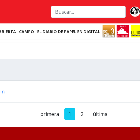
ABIERTA
CAMPO
EL DIARIO DE PAPEL EN DIGITAL
ín
primera
1
2
última