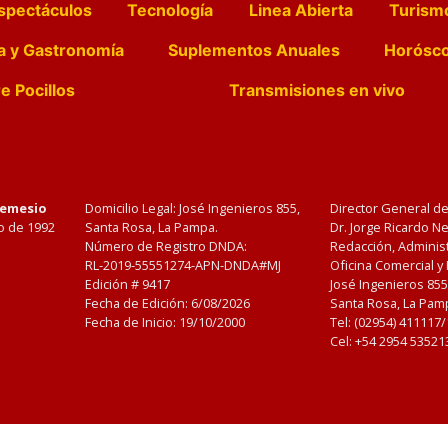
spectáculos
Tecnología
Linea Abierta
Turism
a y Gastronomía
Suplementos Anuales
Horósc
e Pocillos
Transmisiones en vivo
Nemesio
Domicilio Legal: José Ingenieros 855,
Director General d
o de 1992
Santa Rosa, La Pampa.
Dr. Jorge Ricardo 
Número de Registro DNDA:
Redacción, Administ
RL-2019-55551274-APN-DNDA#MJ
Oficina Comercial y
Edición #
9417
José Ingenieros 855
Fecha de Edición:
6/08/2026
Santa Rosa, La Pamp
Fecha de Inicio: 19/10/2000
Tel: (02954) 411117
Cel: +54 2954 53521