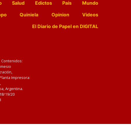
o
Salud
Edictos
País
Mundo
opo
Quiniela
Opinion
Videos
El Diario de Papel en DIGITAL
e Contenidos:
Nemesio
ración,
 Planta Impresora:
,
a, Argentina.
/18/19/20
3