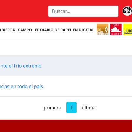
ABIERTA
CAMPO
EL DIARIO DE PAPEL EN DIGITAL
te el frío extremo
cias en todo el país
primera
1
última