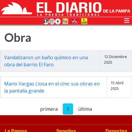
Obra
12 Diciembre
Vandalizaron un baño químico en una
2025
obra del barrio El Faro
15 Abril
Mario Vargas Llosa en el cine: sus obras en
2025
la pantalla grande
primera
1
última
La Pampa
Sepelios
Deportes