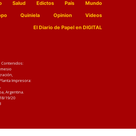
o
Salud
Edictos
País
Mundo
opo
Quiniela
Opinion
Videos
El Diario de Papel en DIGITAL
e Contenidos:
Nemesio
ración,
 Planta Impresora:
,
a, Argentina.
/18/19/20
3