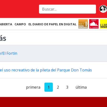
ABIERTA
CAMPO
EL DIARIO DE PAPEL EN DIGITAL
ás
/El Fortín
el uso recreativo de la pileta del Parque Don Tomás
primera
1
2
3
última