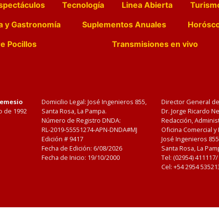
spectáculos
Tecnología
Linea Abierta
Turism
a y Gastronomía
Suplementos Anuales
Horósc
e Pocillos
Transmisiones en vivo
Nemesio
Domicilio Legal: José Ingenieros 855,
Director General d
o de 1992
Santa Rosa, La Pampa.
Dr. Jorge Ricardo 
Número de Registro DNDA:
Redacción, Administ
RL-2019-55551274-APN-DNDA#MJ
Oficina Comercial y
Edición #
9417
José Ingenieros 855
Fecha de Edición:
6/08/2026
Santa Rosa, La Pamp
Fecha de Inicio: 19/10/2000
Tel: (02954) 411117
Cel: +54 2954 53521