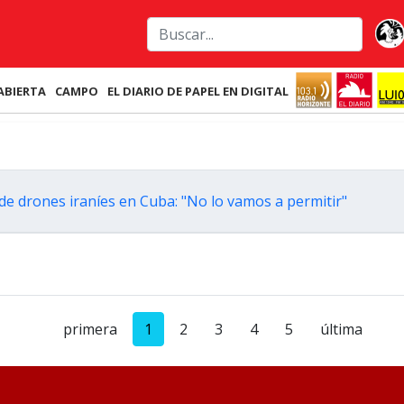
ABIERTA
CAMPO
EL DIARIO DE PAPEL EN DIGITAL
de drones iraníes en Cuba: "No lo vamos a permitir"
primera
1
2
3
4
5
última