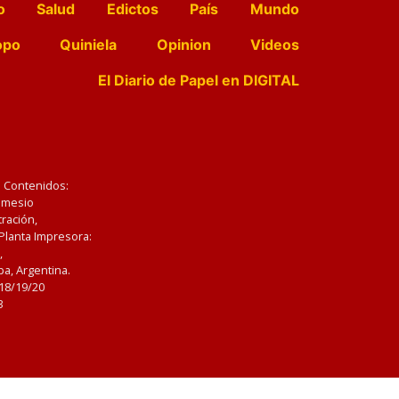
o
Salud
Edictos
País
Mundo
opo
Quiniela
Opinion
Videos
El Diario de Papel en DIGITAL
e Contenidos:
Nemesio
ración,
 Planta Impresora:
,
a, Argentina.
/18/19/20
3