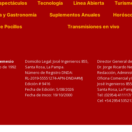
spectáculos
Tecnología
Linea Abierta
Turism
a y Gastronomía
Suplementos Anuales
Horósc
e Pocillos
Transmisiones en vivo
Nemesio
Domicilio Legal: José Ingenieros 855,
Director General d
o de 1992
Santa Rosa, La Pampa.
Dr. Jorge Ricardo 
Número de Registro DNDA:
Redacción, Administ
RL-2019-55551274-APN-DNDA#MJ
Oficina Comercial y
Edición #
9416
José Ingenieros 855
Fecha de Edición:
5/08/2026
Santa Rosa, La Pamp
Fecha de Inicio: 19/10/2000
Tel: (02954) 411117
Cel: +54 2954 53521