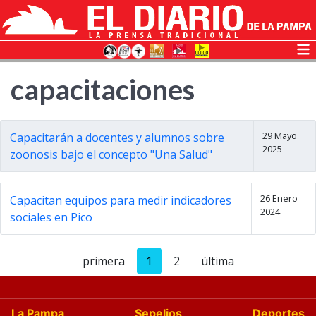
capacitaciones
29 Mayo
Capacitarán a docentes y alumnos sobre
2025
zoonosis bajo el concepto "Una Salud"
26 Enero
Capacitan equipos para medir indicadores
2024
sociales en Pico
primera
1
2
última
La Pampa
Sepelios
Deportes