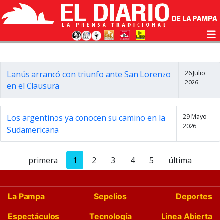
26 Julio
Lanús arrancó con triunfo ante San Lorenzo
2026
en el Clausura
29 Mayo
Los argentinos ya conocen su camino en la
2026
Sudamericana
primera
1
2
3
4
5
última
La Pampa
Sepelios
Deportes
Espectáculos
Tecnología
Linea Abierta