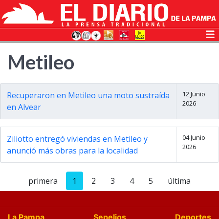
Metileo
12 Junio
Recuperaron en Metileo una moto sustraída
2026
en Alvear
04 Junio
Ziliotto entregó viviendas en Metileo y
2026
anunció más obras para la localidad
primera
1
2
3
4
5
última
La Pampa
Sepelios
Deportes