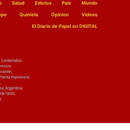
o
Salud
Edictos
País
Mundo
opo
Quiniela
Opinion
Videos
El Diario de Papel en DIGITAL
e Contenidos:
Nemesio
ración,
 Planta Impresora:
,
a, Argentina.
/18/19/20
3