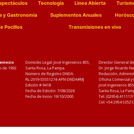
spectáculos
Tecnología
Linea Abierta
Turism
a y Gastronomía
Suplementos Anuales
Horósc
e Pocillos
Transmisiones en vivo
Nemesio
Domicilio Legal: José Ingenieros 855,
Director General d
o de 1992
Santa Rosa, La Pampa.
Dr. Jorge Ricardo 
Número de Registro DNDA:
Redacción, Administ
RL-2019-55551274-APN-DNDA#MJ
Oficina Comercial y
Edición #
9418
José Ingenieros 855
Fecha de Edición:
7/08/2026
Santa Rosa, La Pamp
Fecha de Inicio: 19/10/2000
Tel: (02954) 411117
Cel: +54 2954 53521