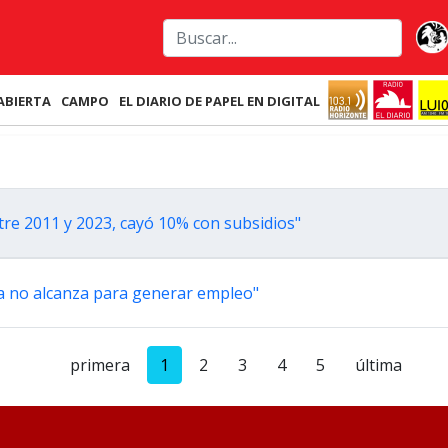
ABIERTA
CAMPO
EL DIARIO DE PAPEL EN DIGITAL
tre 2011 y 2023, cayó 10% con subsidios"
ola no alcanza para generar empleo"
primera
1
2
3
4
5
última