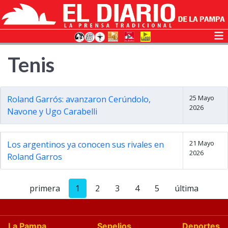
Tenis
25 Mayo
Roland Garrós: avanzaron Cerúndolo,
2026
Navone y Ugo Carabelli
21 Mayo
Los argentinos ya conocen sus rivales en
2026
Roland Garros
primera
1
2
3
4
5
última
La Pampa
Sepelios
Deportes