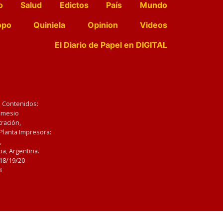
o
Salud
Edictos
País
Mundo
opo
Quiniela
Opinion
Videos
El Diario de Papel en DIGITAL
e Contenidos:
Nemesio
ración,
 Planta Impresora:
,
a, Argentina.
/18/19/20
3