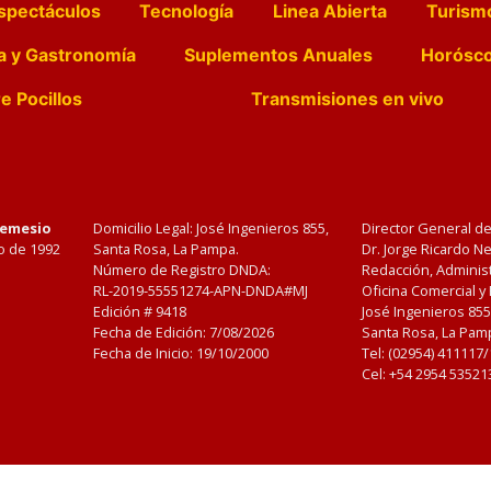
spectáculos
Tecnología
Linea Abierta
Turism
a y Gastronomía
Suplementos Anuales
Horósc
e Pocillos
Transmisiones en vivo
Nemesio
Domicilio Legal: José Ingenieros 855,
Director General d
o de 1992
Santa Rosa, La Pampa.
Dr. Jorge Ricardo 
Número de Registro DNDA:
Redacción, Administ
RL-2019-55551274-APN-DNDA#MJ
Oficina Comercial y
Edición #
9418
José Ingenieros 855
Fecha de Edición:
7/08/2026
Santa Rosa, La Pamp
Fecha de Inicio: 19/10/2000
Tel: (02954) 411117
Cel: +54 2954 53521