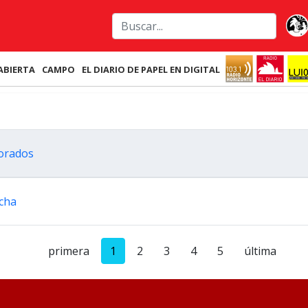
ABIERTA
CAMPO
EL DIARIO DE PAPEL EN DIGITAL
lorados
Acha
primera
1
2
3
4
5
última