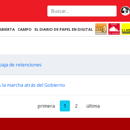
ABIERTA
CAMPO
EL DIARIO DE PAPEL EN DIGITAL
a baja de retenciones
s la marcha atrás del Gobierno
primera
1
2
última