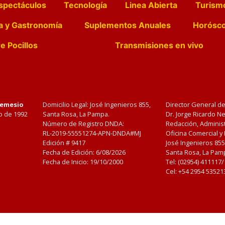
spectáculos
Tecnología
Linea Abierta
Turism
a y Gastronomía
Suplementos Anuales
Horósc
e Pocillos
Transmisiones en vivo
Nemesio
Domicilio Legal: José Ingenieros 855,
Director General d
o de 1992
Santa Rosa, La Pampa.
Dr. Jorge Ricardo 
Número de Registro DNDA:
Redacción, Administ
RL-2019-55551274-APN-DNDA#MJ
Oficina Comercial y
Edición #
9417
José Ingenieros 855
Fecha de Edición:
6/08/2026
Santa Rosa, La Pamp
Fecha de Inicio: 19/10/2000
Tel: (02954) 411117
Cel: +54 2954 53521