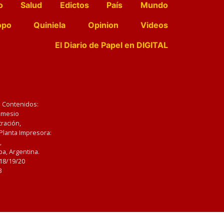
o
Salud
Edictos
País
Mundo
opo
Quiniela
Opinion
Videos
El Diario de Papel en DIGITAL
e Contenidos:
Nemesio
ración,
 Planta Impresora:
,
a, Argentina.
/18/19/20
3