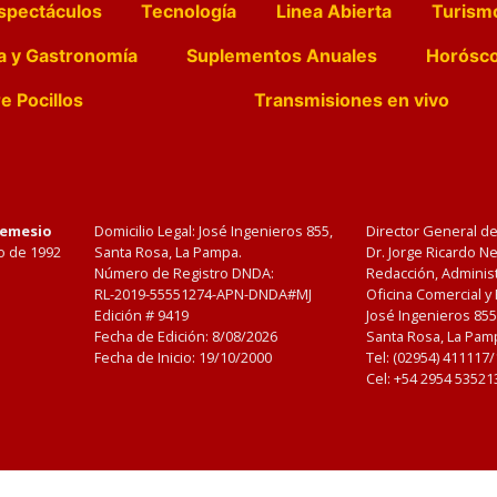
spectáculos
Tecnología
Linea Abierta
Turism
a y Gastronomía
Suplementos Anuales
Horósc
e Pocillos
Transmisiones en vivo
Nemesio
Domicilio Legal: José Ingenieros 855,
Director General d
o de 1992
Santa Rosa, La Pampa.
Dr. Jorge Ricardo 
Número de Registro DNDA:
Redacción, Administ
RL-2019-55551274-APN-DNDA#MJ
Oficina Comercial y
Edición #
9419
José Ingenieros 855
Fecha de Edición:
8/08/2026
Santa Rosa, La Pamp
Fecha de Inicio: 19/10/2000
Tel: (02954) 411117
Cel: +54 2954 53521