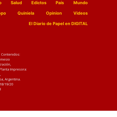
o
Salud
Edictos
País
Mundo
opo
Quiniela
Opinion
Videos
El Diario de Papel en DIGITAL
e Contenidos:
Nemesio
ración,
 Planta Impresora:
,
a, Argentina.
/18/19/20
3