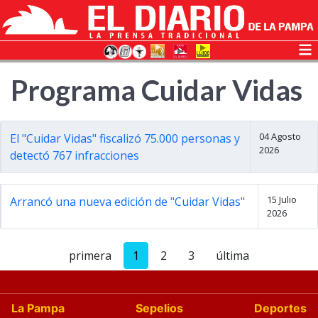
Programa Cuidar Vidas
04 Agosto
El "Cuidar Vidas" fiscalizó 75.000 personas y
2026
detectó 767 infracciones
15 Julio
Arrancó una nueva edición de "Cuidar Vidas"
2026
primera
1
2
3
última
La Pampa
Sepelios
Deportes