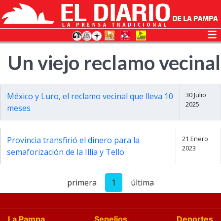
Un viejo reclamo vecinal
30 Julio
México y Luro, el reclamo vecinal que lleva 10
2025
meses
21 Enero
Provincia transfirió el dinero para la
2023
semaforización de la Illia y Tello
primera
1
última
La Pampa
Sepelios
Deportes