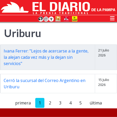
Uriburu
21 Julio
Ivana Ferrer: "Lejos de acercarse a la gente,
2026
la alejan cada vez más y la dejan sin
servicios"
15 Julio
Cerró la sucursal del Correo Argentino en
2026
Uriburu
primera
1
2
3
4
5
última