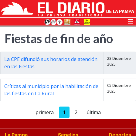
Fiestas de fin de año
23 Diciembre
La CPE difundió sus horarios de atención
2025
en las Fiestas
05 Diciembre
Críticas al municipio por la habilitación de
2025
las fiestas en La Rural
primera
1
2
última
La Pampa
Sepelios
Deportes