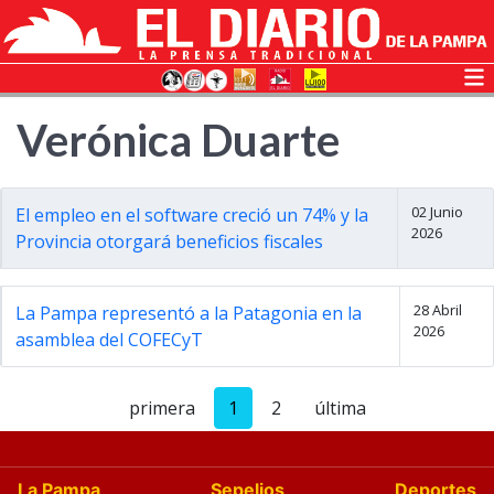
Verónica Duarte
02 Junio
El empleo en el software creció un 74% y la
2026
Provincia otorgará beneficios fiscales
28 Abril
La Pampa representó a la Patagonia en la
2026
asamblea del COFECyT
primera
1
2
última
La Pampa
Sepelios
Deportes