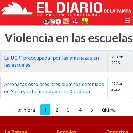
Violencia en las escuelas
25 Abril
La UCR "preocupada" por las amenazas en
2026
las escuelas
17 Abril
Amenazas escolares: tres alumnos detenidos
2026
en Salta y ocho imputados en Córdoba
primera
1
2
3
4
5
última
La Pampa
Sepelios
Deportes