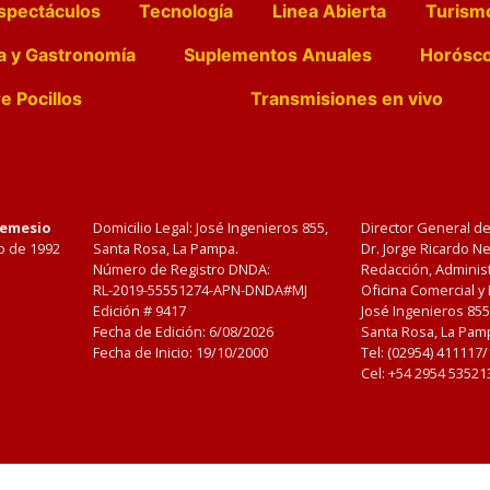
spectáculos
Tecnología
Linea Abierta
Turism
a y Gastronomía
Suplementos Anuales
Horósc
e Pocillos
Transmisiones en vivo
Nemesio
Domicilio Legal: José Ingenieros 855,
Director General d
o de 1992
Santa Rosa, La Pampa.
Dr. Jorge Ricardo 
Número de Registro DNDA:
Redacción, Administ
RL-2019-55551274-APN-DNDA#MJ
Oficina Comercial y
Edición #
9417
José Ingenieros 855
Fecha de Edición:
6/08/2026
Santa Rosa, La Pamp
Fecha de Inicio: 19/10/2000
Tel: (02954) 411117
Cel: +54 2954 53521