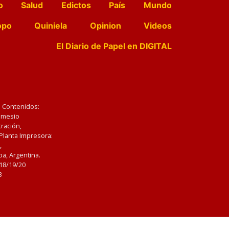
o
Salud
Edictos
País
Mundo
opo
Quiniela
Opinion
Videos
El Diario de Papel en DIGITAL
e Contenidos:
Nemesio
ración,
 Planta Impresora:
,
a, Argentina.
/18/19/20
3