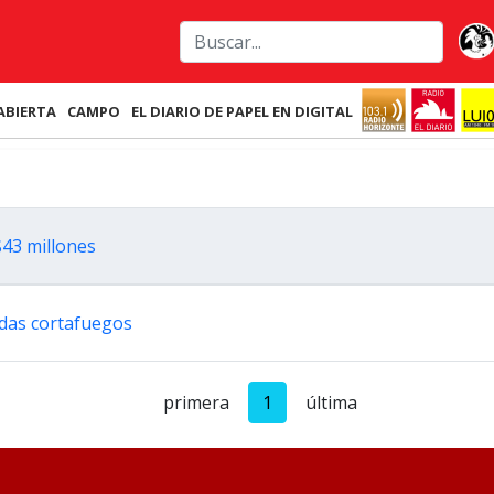
ABIERTA
CAMPO
EL DIARIO DE PAPEL EN DIGITAL
$43 millones
adas cortafuegos
primera
1
última