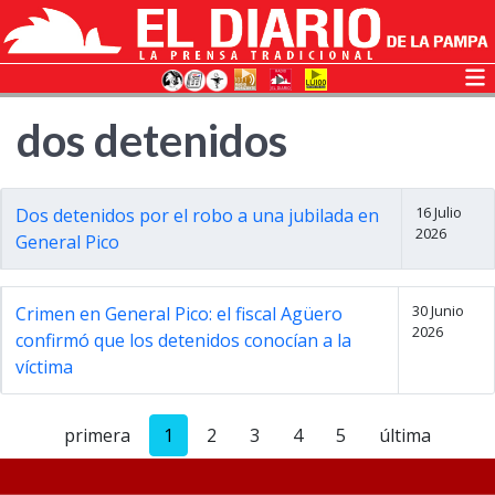
dos detenidos
16 Julio
Dos detenidos por el robo a una jubilada en
2026
General Pico
30 Junio
Crimen en General Pico: el fiscal Agüero
2026
confirmó que los detenidos conocían a la
víctima
primera
1
2
3
4
5
última