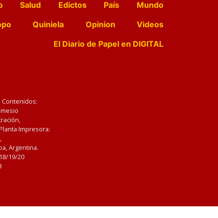
o
Salud
Edictos
País
Mundo
opo
Quiniela
Opinion
Videos
El Diario de Papel en DIGITAL
e Contenidos:
Nemesio
ración,
 Planta Impresora:
,
a, Argentina.
/18/19/20
3