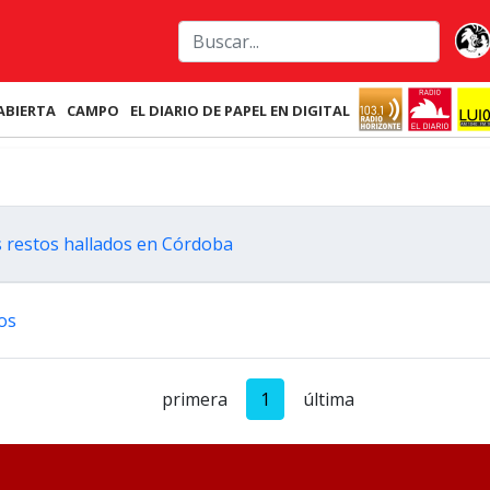
ABIERTA
CAMPO
EL DIARIO DE PAPEL EN DIGITAL
os restos hallados en Córdoba
os
primera
1
última