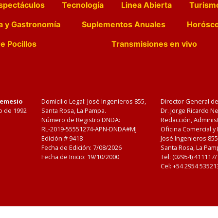
spectáculos
Tecnología
Linea Abierta
Turism
a y Gastronomía
Suplementos Anuales
Horósc
e Pocillos
Transmisiones en vivo
Nemesio
Domicilio Legal: José Ingenieros 855,
Director General d
o de 1992
Santa Rosa, La Pampa.
Dr. Jorge Ricardo 
Número de Registro DNDA:
Redacción, Administ
RL-2019-55551274-APN-DNDA#MJ
Oficina Comercial y
Edición #
9418
José Ingenieros 855
Fecha de Edición:
7/08/2026
Santa Rosa, La Pamp
Fecha de Inicio: 19/10/2000
Tel: (02954) 411117
Cel: +54 2954 53521