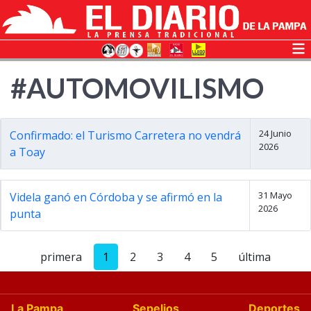
#AUTOMOVILISMO
24 Junio
Confirmado: el Turismo Carretera no vendrá
2026
a Toay
31 Mayo
Videla ganó en Córdoba y se afirmó en la
2026
punta
primera
1
2
3
4
5
última
La Pampa
Sepelios
Deportes