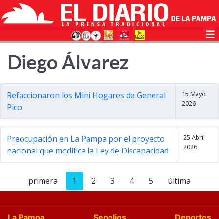
Diego Álvarez
15 Mayo
Refaccionaron los Mini Hogares de General
2026
Pico
25 Abril
Preocupación en La Pampa por el proyecto
2026
nacional que modifica la Ley de Discapacidad
primera
1
2
3
4
5
última
La Pampa
Sepelios
Deportes