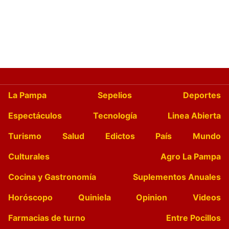
La Pampa
Sepelios
Deportes
Espectáculos
Tecnología
Linea Abierta
Turismo
Salud
Edictos
País
Mundo
Culturales
Agro La Pampa
Cocina y Gastronomía
Suplementos Anuales
Horóscopo
Quiniela
Opinion
Videos
Farmacias de turno
Entre Pocillos