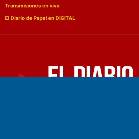
Transmisiones en vivo
El Diario de Papel en DIGITAL
Fundado por el
Doctor Antonio Nemesio
Primera edición: Domingo 3 de Mayo de 1992
Miembro de ADIRA,ADEPA y CPPAL
Propietario: El Diario SRL
Director Periodístico: