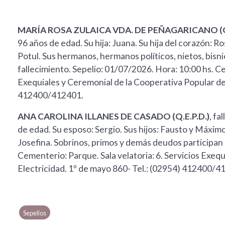
MARÍA ROSA ZULAICA VDA. DE PEÑAGARICANO (Q.
96 años de edad. Su hija: Juana. Su hija del corazón: R
Potul. Sus hermanos, hermanos políticos, nietos, bisn
fallecimiento. Sepelio: 01/07/2026. Hora: 10:00 hs. Cem
Exequiales y Ceremonial de la Cooperativa Popular de 
412400/412401.
ANA CAROLINA ILLANES DE CASADO (Q.E.P.D.)
, fa
de edad. Su esposo: Sergio. Sus hijos: Fausto y Máximo
Josefina. Sobrinos, primos y demás deudos participan 
Cementerio: Parque. Sala velatoria: 6. Servicios Exeq
Electricidad. 1º de mayo 860- Tel.: (02954) 412400/4
Sepelios