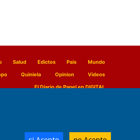
o
Salud
Edictos
País
Mundo
opo
Quiniela
Opinion
Videos
El Diario de Papel en DIGITAL
e Contenidos:
Nemesio
ración,
si Acepto
no Acepto