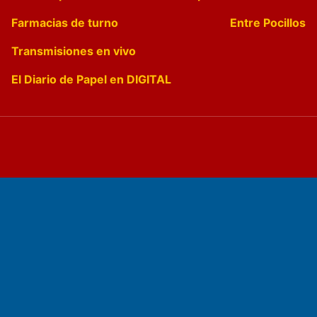
Farmacias de turno
Entre Pocillos
Transmisiones en vivo
El Diario de Papel en DIGITAL
Fundado por el
Doctor Antonio Nemesio
Primera edición: Domingo 3 de Mayo de 1992