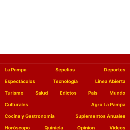
La Pampa
Sepelios
Deportes
Espectáculos
Tecnología
Linea Abierta
Turismo
Salud
Edictos
País
Mundo
Culturales
Agro La Pampa
Cocina y Gastronomía
Suplementos Anuales
Horóscopo
Quiniela
Opinion
Videos