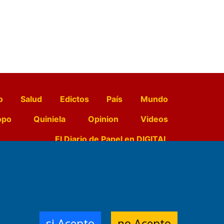
o
Salud
Edictos
País
Mundo
opo
Quiniela
Opinion
Videos
El Diario de Papel en DIGITAL
e Contenidos:
Nemesio
ración,
si Acepto
no Acepto