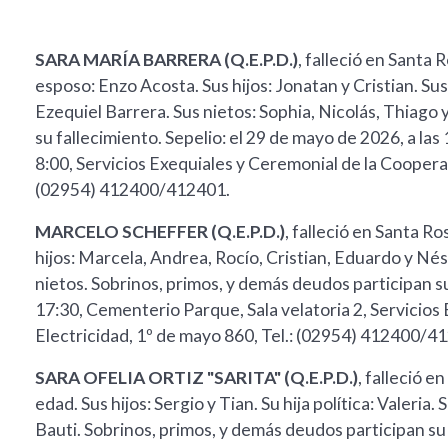
SARA MARÍA BARRERA (Q.E.P.D.)
, falleció en Santa 
esposo: Enzo Acosta. Sus hijos: Jonatan y Cristian. Sus
Ezequiel Barrera. Sus nietos: Sophia, Nicolás, Thiago
su fallecimiento. Sepelio: el 29 de mayo de 2026, a la
8:00, Servicios Exequiales y Ceremonial de la Cooperat
(02954) 412400/412401.
MARCELO SCHEFFER (Q.E.P.D.)
, falleció en Santa R
hijos: Marcela, Andrea, Rocío, Cristian, Eduardo y Nésto
nietos. Sobrinos, primos, y demás deudos participan su
17:30, Cementerio Parque, Sala velatoria 2, Servicios
Electricidad, 1º de mayo 860, Tel.: (02954) 412400/4
SARA OFELIA ORTIZ "SARITA" (Q.E.P.D.)
, falleció e
edad. Sus hijos: Sergio y Tian. Su hija política: Valeri
Bauti. Sobrinos, primos, y demás deudos participan su 