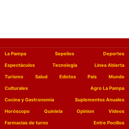
La Pampa
Sepelios
Deportes
Espectáculos
Tecnología
Linea Abierta
Turismo
Salud
Edictos
País
Mundo
Culturales
Agro La Pampa
Cocina y Gastronomía
Suplementos Anuales
Horóscopo
Quiniela
Opinion
Videos
Farmacias de turno
Entre Pocillos