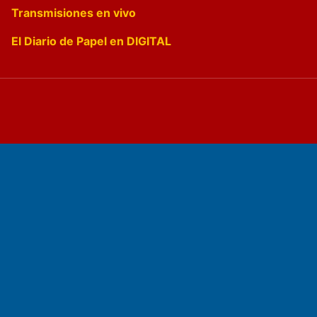
Transmisiones en vivo
El Diario de Papel en DIGITAL
Fundado por el
Doctor Antonio Nemesio
Primera edición: Domingo 3 de Mayo de 1992
Miembro de ADIRA,ADEPA y CPPAL
Propietario: El Diario SRL
Director Periodístico: