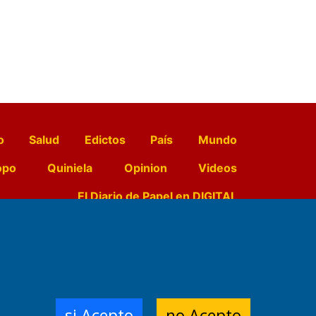
o
Salud
Edictos
País
Mundo
opo
Quiniela
Opinion
Videos
El Diario de Papel en DIGITAL
e Contenidos:
Nemesio
ración,
si Acepto
no Acepto