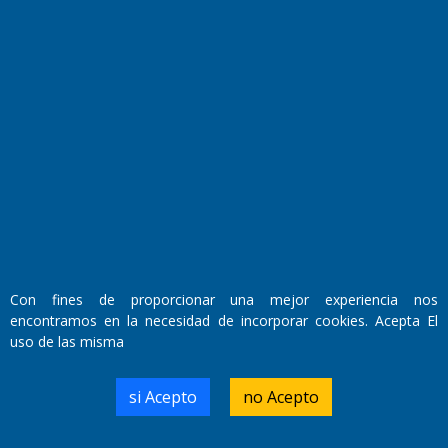
Fundado por el
Doctor Antonio Nemesio
Primera edición: Domingo 3 de Mayo de 1992
Miembro de ADIRA,ADEPA y CPPAL
Propietario: El Diario SRL
Director Periodístico:
Walter René Goñi
Con fines de proporcionar una mejor experiencia nos
encontramos en la necesidad de incorporar cookies. Acepta El
uso de las misma
Domicilio Legal: José Ingenieros 855,
Santa Rosa, La Pampa.
Número de Registro DNDA:
si Acepto
no Acepto
RL-2019-55551274-APN-DNDA#MJ
Edición #
9420