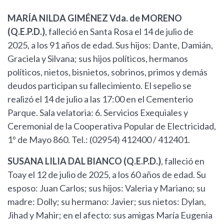
MARÍA NILDA GIMÉNEZ Vda. de MORENO
(Q.E.P.D.)
, falleció en Santa Rosa el 14 de julio de
2025, a los 91 años de edad. Sus hijos: Dante, Damián,
Graciela y Silvana; sus hijos políticos, hermanos
políticos, nietos, bisnietos, sobrinos, primos y demás
deudos participan su fallecimiento. El sepelio se
realizó el 14 de julio a las 17:00 en el Cementerio
Parque. Sala velatoria: 6. Servicios Exequiales y
Ceremonial de la Cooperativa Popular de Electricidad,
1º de Mayo 860. Tel.: (02954) 412400 / 412401.
SUSANA LILIA DAL BIANCO (Q.E.P.D.)
, falleció en
Toay el 12 de julio de 2025, a los 60 años de edad. Su
esposo: Juan Carlos; sus hijos: Valeria y Mariano; su
madre: Dolly; su hermano: Javier; sus nietos: Dylan,
Jihad y Mahir; en el afecto: sus amigas María Eugenia