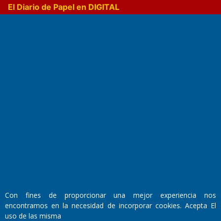
El Diario de Papel en DIGITAL
Fundado por el
Doctor Antonio Nemesio
Primera edición: Domingo 3 de Mayo de 1992
Miembro de ADIRA,ADEPA y CPPAL
Propietario: El Diario SRL
Director Periodístico:
Con fines de proporcionar una mejor experiencia nos
Walter René Goñi
encontramos en la necesidad de incorporar cookies. Acepta El
uso de las misma