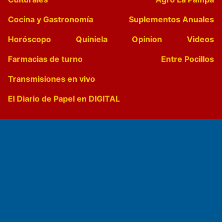
Cocina y Gastronomía
Suplementos Anuales
Horóscopo
Quiniela
Opinion
Videos
Farmacias de turno
Entre Pocillos
Transmisiones en vivo
El Diario de Papel en DIGITAL