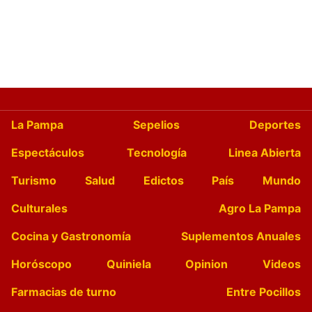
La Pampa
Sepelios
Deportes
Espectáculos
Tecnología
Linea Abierta
Turismo
Salud
Edictos
País
Mundo
Culturales
Agro La Pampa
Cocina y Gastronomía
Suplementos Anuales
Horóscopo
Quiniela
Opinion
Videos
Farmacias de turno
Entre Pocillos