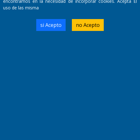
encontramos en la necesidad de incorporar cookies. Acepta El
uso de las misma
Domicilio Legal: José Ingenieros 855,
si Acepto
no Acepto
Santa Rosa, La Pampa.
Número de Registro DNDA:
RL-2019-55551274-APN-DNDA#MJ
Edición #
9419
Fecha de Edición:
8/08/2026
Fecha de Inicio: 19/10/2000
Director General de Contenidos:
Dr. Jorge Ricardo Nemesio
Redacción, Administración,
Oficina Comercial y Planta Impresora:
José Ingenieros 855,
Santa Rosa, La Pampa, Argentina.
Tel: (02954) 411117/18/19/20
Cel: +54 2954 535213