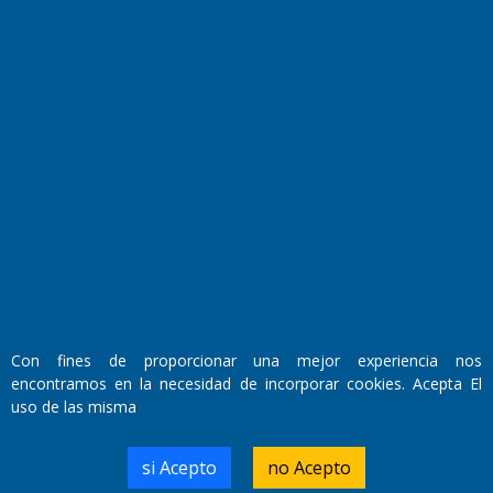
Fundado por el
Doctor Antonio Nemesio
Primera edición: Domingo 3 de Mayo de 1992
Miembro de ADIRA,ADEPA y CPPAL
Propietario: El Diario SRL
Director Periodístico:
Con fines de proporcionar una mejor experiencia nos
Walter René Goñi
encontramos en la necesidad de incorporar cookies. Acepta El
uso de las misma
Domicilio Legal: José Ingenieros 855,
si Acepto
no Acepto
Santa Rosa, La Pampa.
Número de Registro DNDA: