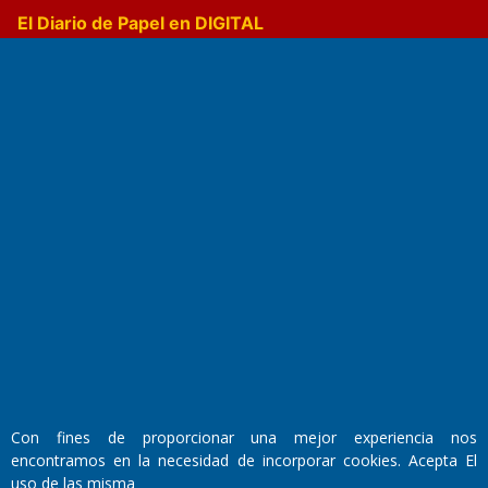
El Diario de Papel en DIGITAL
Fundado por el
Doctor Antonio Nemesio
Primera edición: Domingo 3 de Mayo de 1992
Miembro de ADIRA,ADEPA y CPPAL
Propietario: El Diario SRL
Director Periodístico:
Con fines de proporcionar una mejor experiencia nos
Walter René Goñi
encontramos en la necesidad de incorporar cookies. Acepta El
uso de las misma