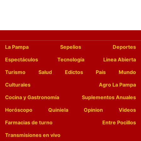
La Pampa
Sepelios
Deportes
Espectáculos
Tecnología
Linea Abierta
Turismo
Salud
Edictos
País
Mundo
Culturales
Agro La Pampa
Cocina y Gastronomía
Suplementos Anuales
Horóscopo
Quiniela
Opinion
Videos
Farmacias de turno
Entre Pocillos
Transmisiones en vivo