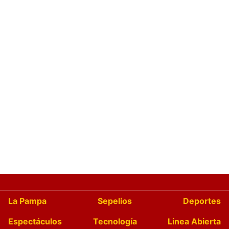
La Pampa
Sepelios
Deportes
Espectáculos
Tecnología
Linea Abierta