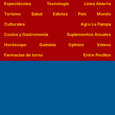
Espectáculos
Tecnología
Linea Abierta
Turismo
Salud
Edictos
País
Mundo
Culturales
Agro La Pampa
Cocina y Gastronomía
Suplementos Anuales
Horóscopo
Quiniela
Opinion
Videos
Farmacias de turno
Entre Pocillos
Transmisiones en vivo
El Diario de Papel en DIGITAL