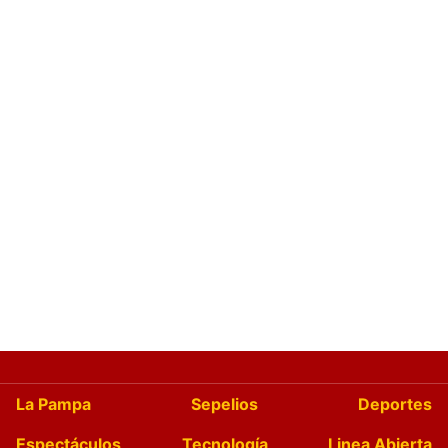
La Pampa
Sepelios
Deportes
Espectáculos
Tecnología
Linea Abierta