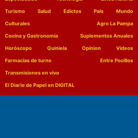
Turismo
Salud
Edictos
País
Mundo
Culturales
Agro La Pampa
Cocina y Gastronomía
Suplementos Anuales
Horóscopo
Quiniela
Opinion
Videos
Farmacias de turno
Entre Pocillos
Transmisiones en vivo
El Diario de Papel en DIGITAL