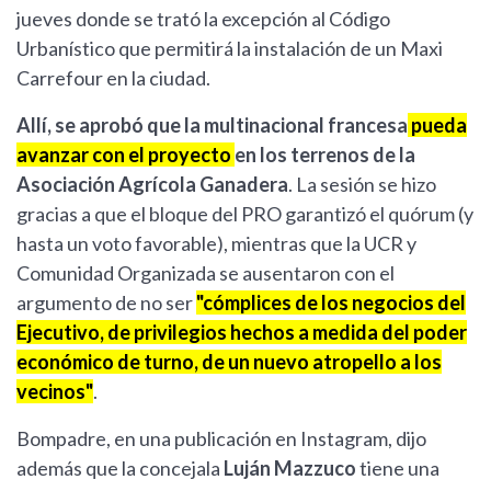
jueves donde se trató la excepción al Código
Urbanístico que permitirá la instalación de un Maxi
Carrefour en la ciudad.
Allí, se aprobó que la multinacional francesa
pueda
avanzar con el proyecto
en los terrenos de la
Asociación Agrícola Ganadera
. La sesión se hizo
gracias a que el bloque del PRO garantizó el quórum (y
hasta un voto favorable), mientras que la UCR y
Comunidad Organizada se ausentaron con el
argumento de no ser
"cómplices de los negocios del
Ejecutivo, de privilegios hechos a medida del poder
económico de turno, de un nuevo atropello a los
vecinos"
.
Bompadre, en una publicación en Instagram, dijo
además que la concejala
Luján Mazzuco
tiene una