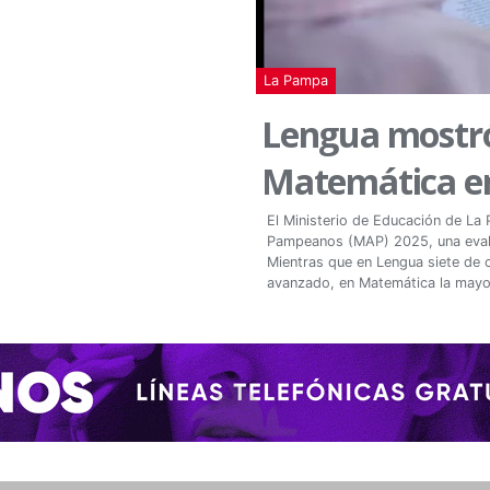
La Pampa
Lengua mostró
Matemática en 
El Ministerio de Educación de La
Pampeanos (MAP) 2025, una evalua
Mientras que en Lengua siete de c
avanzado, en Matemática la mayor