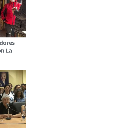
adores
on La