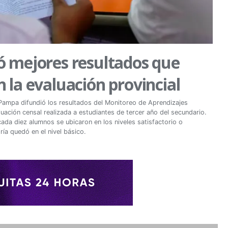
 mejores resultados que
la evaluación provincial
 Pampa difundió los resultados del Monitoreo de Aprendizajes
ción censal realizada a estudiantes de tercer año del secundario.
ada diez alumnos se ubicaron en los niveles satisfactorio o
ía quedó en el nivel básico.