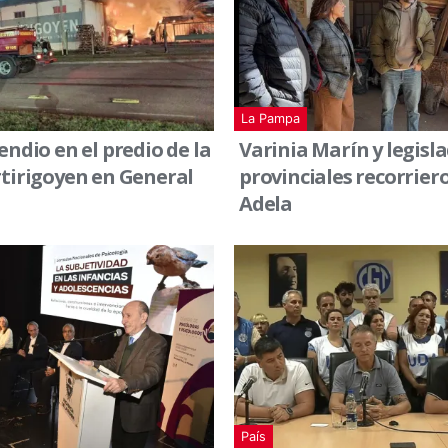
La Pampa
endio en el predio de la
Varinia Marín y legisl
tirigoyen en General
provinciales recorrier
Adela
País