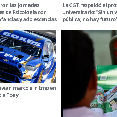
on las Jornadas
La CGT respaldó el pr
s de Psicología con
universitario: "Sin uni
nfancias y adolescencias
pública, no hay futuro
Vivian marcó el ritmo en
o a Toay