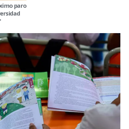
óximo paro
versidad
"