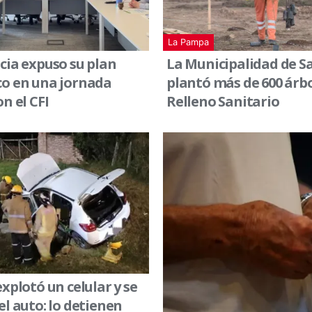
La Pampa
cia expuso su plan
La Municipalidad de S
co en una jornada
plantó más de 600 árbo
n el CFI
Relleno Sanitario
explotó un celular y se
el auto: lo detienen