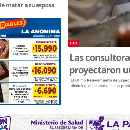
de matar a su esposa
País
Las consultora
proyectaron un
El último
Relevamiento de Expec
dinámica inflacionaria en los pr