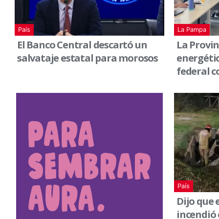
País
La Pampa
El Banco Central descartó un
La Provin
salvataje estatal para morosos
energéti
federal co
País
Dijo que 
incendió 