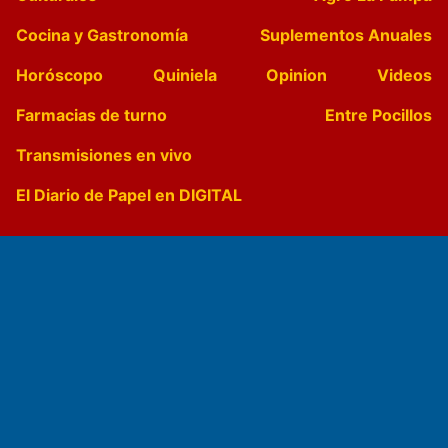
Cocina y Gastronomía
Suplementos Anuales
Horóscopo
Quiniela
Opinion
Videos
Farmacias de turno
Entre Pocillos
Transmisiones en vivo
El Diario de Papel en DIGITAL