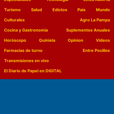
Turismo
Salud
Edictos
País
Mundo
Culturales
Agro La Pampa
Cocina y Gastronomía
Suplementos Anuales
Horóscopo
Quiniela
Opinion
Videos
Farmacias de turno
Entre Pocillos
Transmisiones en vivo
El Diario de Papel en DIGITAL