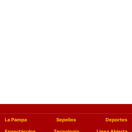
La Pampa
Sepelios
Deportes
Espectáculos
Tecnología
Linea Abierta