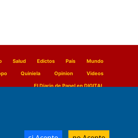
o
Salud
Edictos
País
Mundo
opo
Quiniela
Opinion
Videos
El Diario de Papel en DIGITAL
e Contenidos:
Nemesio
ración,
si Acepto
no Acepto