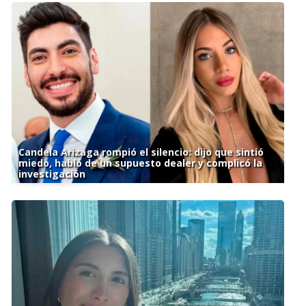
Candela Arizaga rompió el silencio: dijo que sintió
miedo, habló de un supuesto dealer y complicó la
investigación