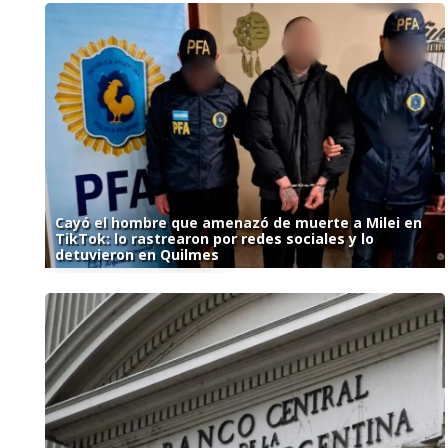
Cayó el hombre que amenazó de muerte a Milei en
TikTok: lo rastrearon por redes sociales y lo
detuvieron en Quilmes