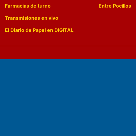
Farmacias de turno
Entre Pocillos
Transmisiones en vivo
El Diario de Papel en DIGITAL
Fundado por el
Doctor Antonio Nemesio
Primera edición: Domingo 3 de Mayo de 1992
Miembro de ADIRA,ADEPA y CPPAL