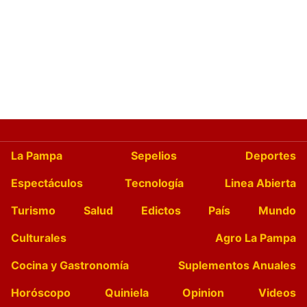
La Pampa
Sepelios
Deportes
Espectáculos
Tecnología
Linea Abierta
Turismo
Salud
Edictos
País
Mundo
Culturales
Agro La Pampa
Cocina y Gastronomía
Suplementos Anuales
Horóscopo
Quiniela
Opinion
Videos