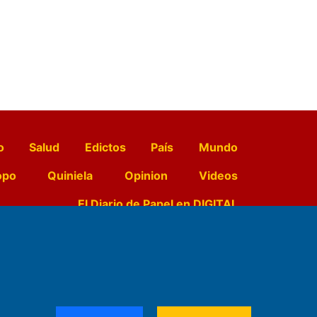
o
Salud
Edictos
País
Mundo
opo
Quiniela
Opinion
Videos
El Diario de Papel en DIGITAL
e Contenidos:
Nemesio
ración,