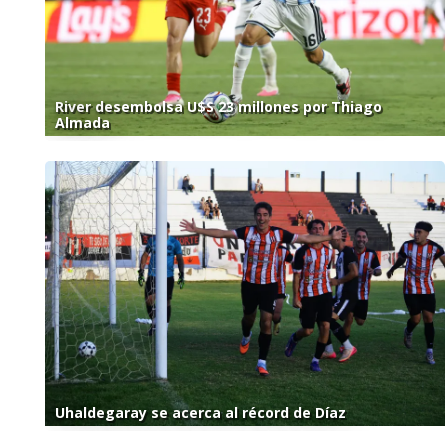
River desembolsa U$S 23 millones por Thiago
Almada
Uhaldegaray se acerca al récord de Díaz