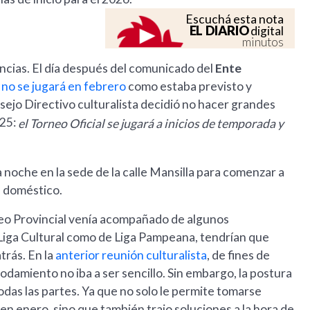
Escuchá esta nota
EL DIARIO
digital
minutos
ancias. El día después del comunicado del
Ente
no se jugará en febrero
como estaba previsto y
ejo Directivo culturalista decidió no hacer grandes
025:
el Torneo Oficial se jugará a inicios de temporada y
a noche en la sede de la calle Mansilla para comenzar a
l doméstico.
neo Provincial venía acompañado de algunos
 Liga Cultural como de Liga Pampeana, tendrían que
trás. En la
anterior reunión culturalista
, de fines de
damiento no iba a ser sencillo. Sin embargo, la postura
todas las partes. Ya que no solo le permite tomarse
 en enero, sino que también trajo soluciones a la hora de