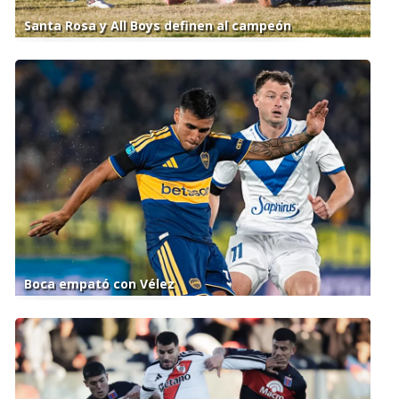
Santa Rosa y All Boys definen al campeón
Boca empató con Vélez