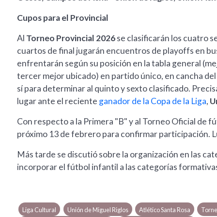
Cupos para el Provincial
Al
Torneo Provincial 2026
se clasificarán los cuatro 
cuartos de final jugarán encuentros de playoffs en bu
enfrentarán según su posición en la tabla general (me
tercer mejor ubicado) en partido único, en cancha de
sí para determinar al quinto y sexto clasificado. Pre
lugar ante el reciente
ganador de la Copa de la Liga
,
U
Con respecto a la Primera "B" y al Torneo Oficial de f
próximo 13 de febrero para confirmar participación. Lu
Más tarde se discutió sobre la organización en las ca
incorporar el fútbol infantil a las categorías formativa
Liga Cultural
Unión de Miguel Riglos
Atlético Santa Rosa
Torne