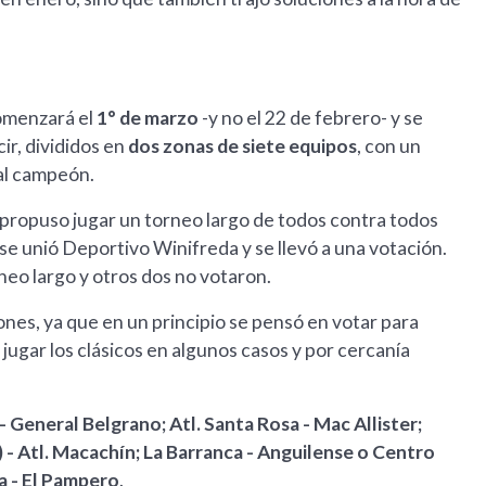
comenzará el
1° de marzo
-y no el 22 de febrero- y se
ir, divididos en
dos zonas de siete equipos
, con un
 al campeón.
propuso jugar un torneo largo de todos contra todos
 unió Deportivo Winifreda y se llevó a una votación.
rneo largo y otros dos no votaron.
ones, ya que en un principio se pensó en votar para
jugar los clásicos en algunos casos y por cercanía
 - General Belgrano; Atl. Santa Rosa - Mac Allister;
- Atl. Macachín; La Barranca - Anguilense o Centro
a - El Pampero
.