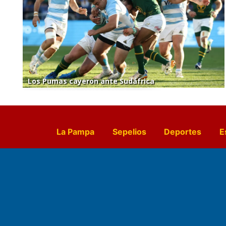
Los Pumas cayeron ante Sudáfrica
La Pampa
Sepelios
Deportes
E
Culturales
Agro La Pampa
Cocin
Farmacias de turno
Entr