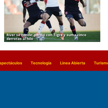
River se hunde: perdió con Tigre y suma cinco
derrotas al hilo
spectáculos
Tecnología
Linea Abierta
Turism
a y Gastronomía
Suplementos Anuales
Horósc
e Pocillos
Transmisiones en vivo