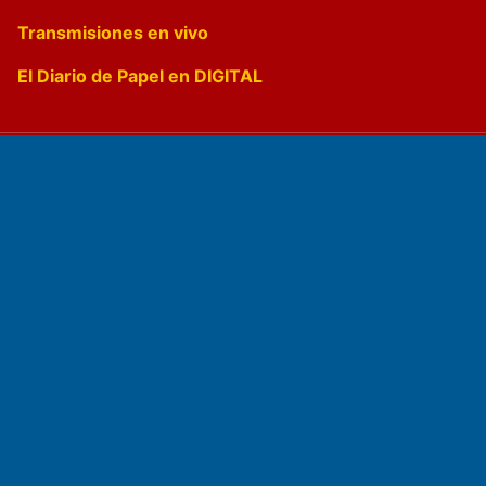
Transmisiones en vivo
El Diario de Papel en DIGITAL
Fundado por el
Doctor Antonio Nemesio
Primera edición: Domingo 3 de Mayo de 1992
Miembro de ADIRA,ADEPA y CPPAL
Propietario: El Diario SRL
Director Periodístico: