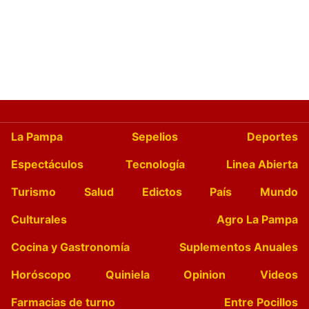
La Pampa
Sepelios
Deportes
Espectáculos
Tecnología
Linea Abierta
Turismo
Salud
Edictos
País
Mundo
Culturales
Agro La Pampa
Cocina y Gastronomía
Suplementos Anuales
Horóscopo
Quiniela
Opinion
Videos
Farmacias de turno
Entre Pocillos